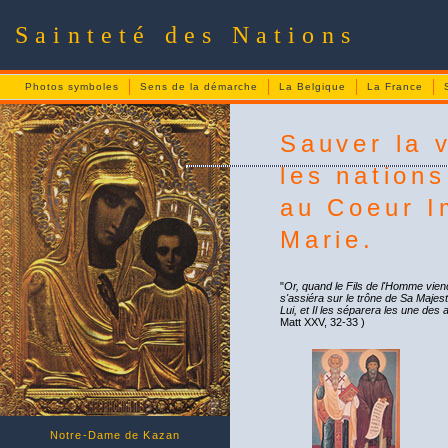
Sainteté des Nations
Photos symboles
Sens de la démarche
La Belgique
La France
Sauver la 
les nations
au Coeur I
Marie.
"
Or, quand le Fils de l'Homme viend
s'assiéra sur le trône de Sa Maje
Lui, et Il les séparera les une de
Matt XXV, 32-33 )
Notre-Dame de Kazan